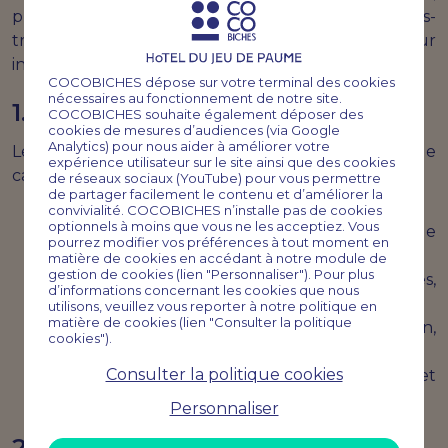
prestataire technique agissant en qualité de sous-
traitant au sens de l'article 28 du RGPD, sur
instruction de l'hôtel.
COCOBICHES dépose sur votre terminal des cookies
nécessaires au fonctionnement de notre site.
1. Données collectées
COCOBICHES souhaite également déposer des
cookies de mesures d’audiences (via Google
Analytics) pour nous aider à améliorer votre
Les données susceptibles d'être collectées dans le
expérience utilisateur sur le site ainsi que des cookies
cadre du service RCS incluent notamment :
de réseaux sociaux (YouTube) pour vous permettre
de partager facilement le contenu et d’améliorer la
Les numéros de téléphone des destinataires.
convivialité. COCOBICHES n’installe pas de cookies
optionnels à moins que vous ne les acceptiez. Vous
Le prénom du client, à des fins de
pourrez modifier vos préférences à tout moment en
personnalisation du message.
matière de cookies en accédant à notre module de
gestion de cookies (lien "Personnaliser"). Pour plus
Le contenu des messages RCS (texte, images,
d’informations concernant les cookies que nous
liens, boutons).
utilisons, veuillez vous reporter à notre politique en
matière de cookies (lien "Consulter la politique
Les données de performance (livraison,
cookies").
ouverture, interaction).
Consulter la politique cookies
L'identifiant de l'émetteur (marque, logo et
identité visuelle de l'hôtel).
Personnaliser
2. Finalités du traitement