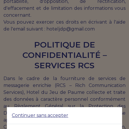
portabilité, d'opposition, de rectification,
d'effacement et de limitation des informations vous
concernant.
Vous pouvez exercer ces droits en écrivant à l'aide
de l'email suivant : hoteljdp@gmail.com
POLITIQUE DE
CONFIDENTIALITÉ –
SERVICES RCS
Dans le cadre de la fourniture de services de
messagerie enrichie (RCS – Rich Communication
Services), Hotel du Jeu de Paume collecte et traite
des données à caractère personnel conformément
au Règlement Général sur la Protection des
Données (RGPD) et à la législation française
Continuer sans accepter
applicable.
Ce service est opéré par Aviza Reputation,